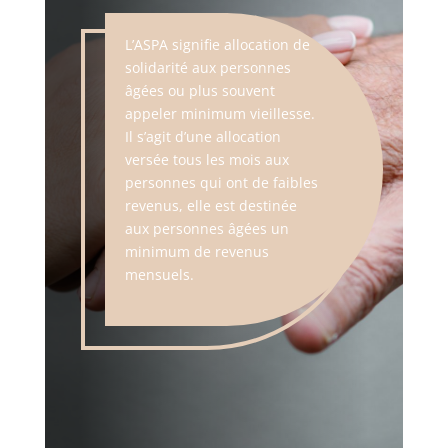
L’ASPA signifie allocation de
solidarité aux personnes
âgées ou plus souvent
appeler minimum vieillesse.
Il s’agit d’une allocation
versée tous les mois aux
personnes qui ont de faibles
revenus, elle est destinée
aux personnes âgées un
minimum de revenus
mensuels.