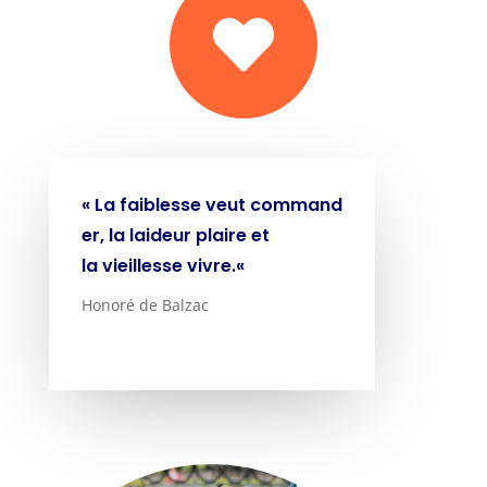

«
La
faiblesse
veut
command
er
, la
laideur
plaire
et
la
vieillesse
vivre
.
«
Honoré de Balzac